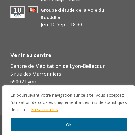
10
Groupe d’étude de la Voie du
SEP
Bouddha
Jeu. 10 Sep
–
18:30
Venir au centre
Centre de Méditation de Lyon-Bellecour
5 rue des Marronniers
69002 Lyon
En poursuivant votre navigation sur ce site, vous acceptez
Nous contacter
l’utilisation de cookies uniquement à des fins de statistiques
de visites.
En savoir plus
©2024 Centre de Méditation Lyon-Bellecour - Site web :
pamo.blue
Ok