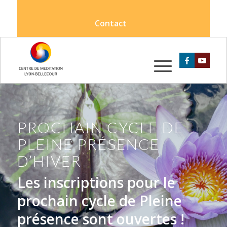
Contact
PROCHAIN CYCLE DE
PLEINE PRÉSENCE
D’HIVER
Les inscriptions pour le
prochain cycle de Pleine
présence sont ouvertes !